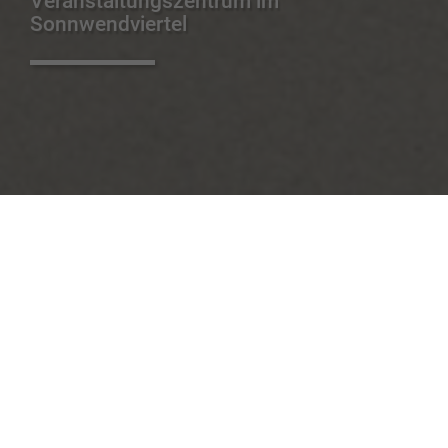
Veranstaltungszentrum im
Sonnwendviertel
RÄUME
5
FERTIGSTELLUNG
2017