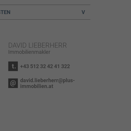
STEN
V
DAVID LIEBERHERR
Immobilienmakler
+43 512 32 42 41 322
david.lieberherr@plus-
immobilien.at