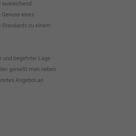
d ausreichend
n Genuss eines
-Standards zu einem
er und begehrter Lage
 Hier genießt man neben
breites Angebot an