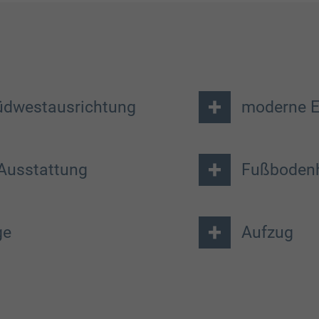
üdwestausrichtung
moderne E
Ausstattung
Fußboden
ge
Aufzug