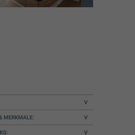
V
& MERKMALE:
V
KS:
V